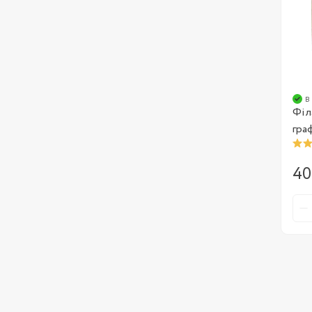
в
Філ
гра
40