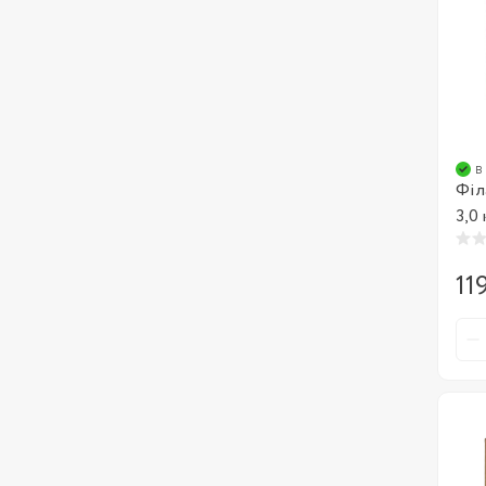
в
Філ
3,0 
11