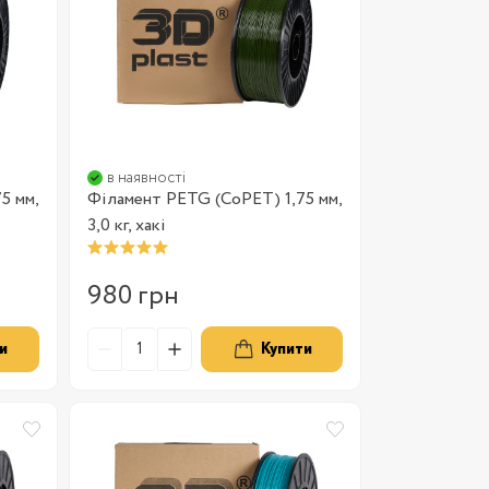
в наявності
5 мм,
Філамент PETG (CoPET) 1,75 мм,
3,0 кг, хакі
980 грн
и
Купити