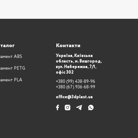
талог
Контакти
Україна, Київська
ламент ABS
область, м. Вишгород,
вул. Набережна, 7/1,
ламент PETG
офіс 302
ламент PLA
+380 (99) 438-89-96
+380 (67) 936-68-99
office@3dplast.ua