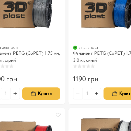
 наявності
в наявності
амент PETG (CoPET) 1,75 мм,
Філамент PETG (CoPET) 1,7
кг, сірий
3,0 кг, синій
00 грн
1190 грн
Купити
Купит