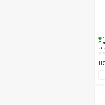
в
Філ
3,0 
11