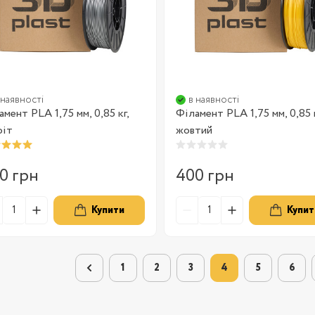
 наявності
в наявності
амент PLA 1,75 мм, 0,85 кг,
Філамент PLA 1,75 мм, 0,85 к
фіт
жовтий
0 грн
400 грн
Купити
Купит
1
2
3
4
5
6