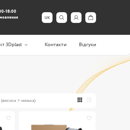
00-18:00
амовлення
UK
іт 3Dplast
Контакти
Відгуки
Новини, акції
Статті
3Dplast допомагає
 (висока > низька)