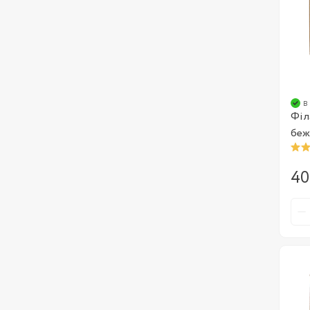
в
Філ
беж
40