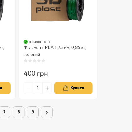
в наявності
г,
Філамент PLA 1,75 мм, 0,85 кг,
зелений
400 грн
и
Купити
7
8
9