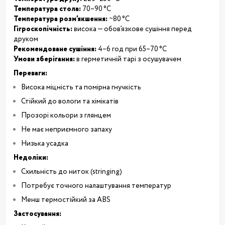
Температура стола:
70–90 °C
Температура розм’якшення:
~80 °C
Гігроскопічність:
висока — обов’язкове сушіння перед
друком
Рекомендоване сушіння:
4–6 год при 65–70 °C
Умови зберігання:
в герметичній тарі з осушувачем
Переваги:
Висока міцність та помірна гнучкість
Стійкий до вологи та хімікатів
Прозорі кольори з глянцем
Не має неприємного запаху
Низька усадка
Недоліки:
Схильність до ниток (stringing)
Потребує точного налаштування температур
Менш термостійкий за ABS
Застосування: