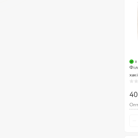
в
Філ
хакі
40
Опт