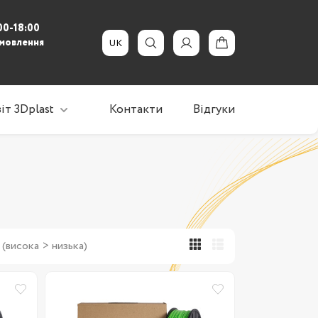
00-18:00
амовлення
UK
іт 3Dplast
Контакти
Відгуки
Новини, акції
Статті
3Dplast допомагає
 (висока > низька)