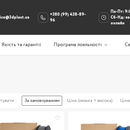
Пн-Пт: 9:
+380 (99) 438-89-
fice@3dplast.ua
Сб-Нд: з
96
онлайн
Якість та гарантії
Програма лояльності
Св
кг (21)
5 кг (32)
кг (29)
Кешбек від 3Dplast
г (7)
г (27)
г (23)
Повернення котушок
5 кг (0)
кг (0)
 кг (0)
г (0)
тувати::
За замовчуванням
Ціна (низька > висока)
Ціна