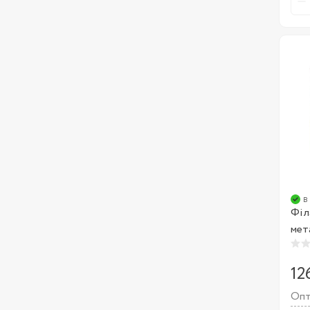
в
Філа
мет
12
Опт