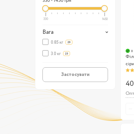
330
-
1450
грн
330
1450
Вага
0.85 кг
29
в
3.0 кг
23
Філ
сір
Застосувати
40
Опт