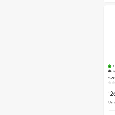
в
Філа
жов
12
Опт