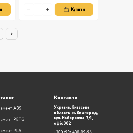
и
Купити
талог
Контакти
Україна, Київська
ламент ABS
область, м. Вишгород,
вул. Набережна, 7/1,
ламент PETG
офіс 302
ламент PLA
+380 (99) 438-89-96