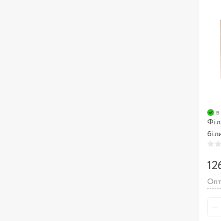
в
Філа
біл
12
Опт