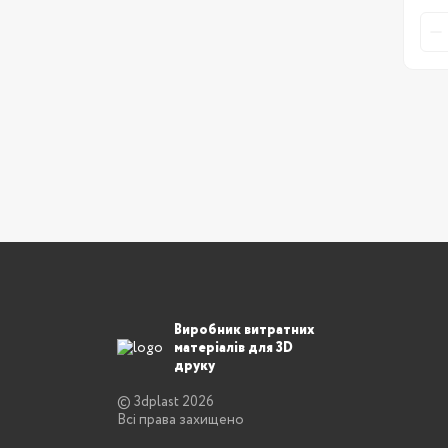
Виробник витратних
матеріалів для 3D
друку
© 3dplast 2026
Всі права захищено