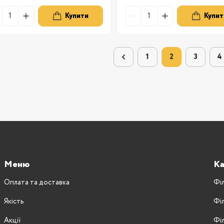
Купити
Купит
1
2
3
4
Меню
Ка
Оплата та доставка
Фі
Якість
Фі
Акції
Фі