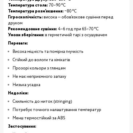
Температура стола:
70–90 °C
Температура розм’якшення:
~80 °C
Гігроскопічність:
висока — обов’язкове сушіння перед
друком
Рекомендоване сушіння:
4–6 год при 65–70 °C
Умови зберігання:
в герметичній тарі з осушувачем
Переваги:
Висока міцність та помірна гнучкість
Стійкий до вологи та хімікатів
Прозорі кольори з глянцем
Не має неприємного запаху
Низька усадка
Недоліки:
Схильність до ниток (stringing)
Потребує точного налаштування температур
Менш термостійкий за ABS
Застосування: