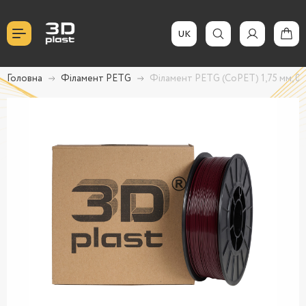
UK
Головна
Філамент PETG
Філамент PETG (CoPET) 1,75 мм, 0,8