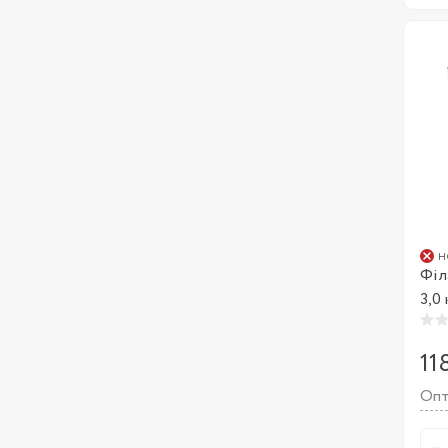
н
Філ
3,0
11
Опт