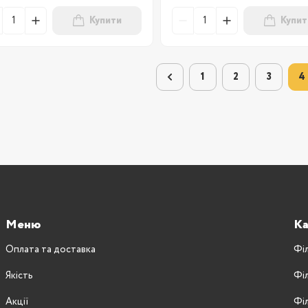
Купити
Купит
1
2
3
4
Меню
Ка
Оплата та доставка
Фі
Якість
Фі
Акції
Фі