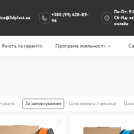
Пн-Пт: 9:
+380 (99) 438-89-
fice@3dplast.ua
Сб-Нд: з
96
онлайн
Якість та гарантії
Програма лояльності
Св
кг (21)
5 кг (32)
кг (29)
Кешбек від 3Dplast
г (7)
г (27)
г (23)
Повернення котушок
5 кг (0)
кг (0)
 кг (0)
г (0)
тувати::
За замовчуванням
Ціна (низька > висока)
Ціна