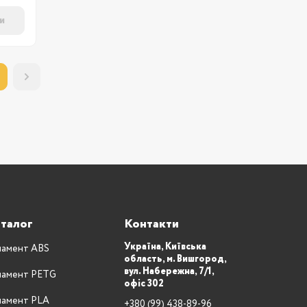
и
талог
Контакти
Україна, Київська
ламент ABS
область, м. Вишгород,
вул. Набережна, 7/1,
ламент PETG
офіс 302
ламент PLA
+380 (99) 438-89-96