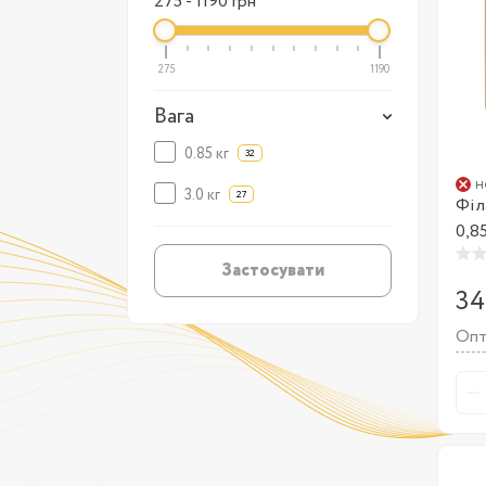
275
-
1190
грн
275
1190
Вага
0.85 кг
32
н
3.0 кг
27
Філ
0,8
Застосувати
34
Опт