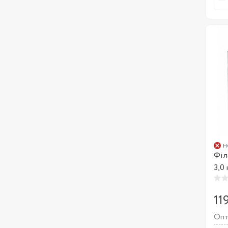
н
Філ
3,0
11
Опт