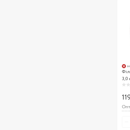
н
Філ
3,0
11
Опт