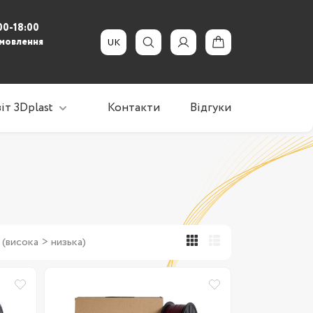
00-18:00
амовлення
UK
іт 3Dplast
Контакти
Відгуки
Новини, акції
Статті
3Dplast допомагає
 (висока > низька)