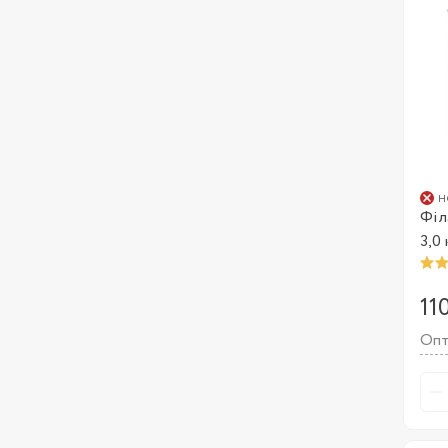
н
Філ
3,0 
11
Опт