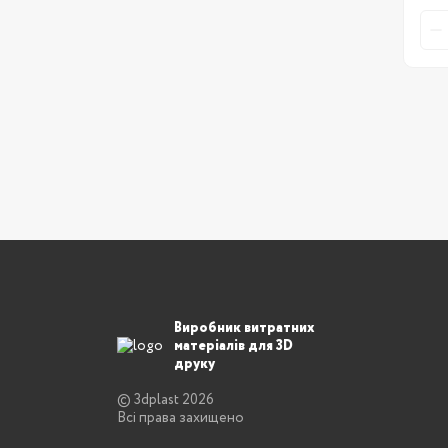
Виробник витратних
матеріалів для 3D
друку
© 3dplast 2026
Всі права захищено