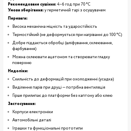
Рекомендоване сушіння:
4–6 год при 70 °C
Умови зберігання:
у герметичній тарі з осушувачем
Переваги:
Висока механічна міцність та ударостійкість
Термостійкий (не деформується при нагріванні до 100 °C)
Добре піддається обробці (шліфування, склеювання,
фарбування)
Можна склеювати ацетоном та створювати гладку
поверхню
Недоліки:
Схильність до деформацій при охолодженні (усадка)
Виділення парів при друці — потрібна вентиляція
Гірше прилипає до платформи без каптону або клею
Застосування:
Корпуси електроніки
Автомобільні деталі
Іграшки та функціональні прототипи